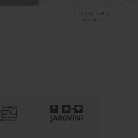
nok
Šicí stroje Staňka
web + eshop
KT