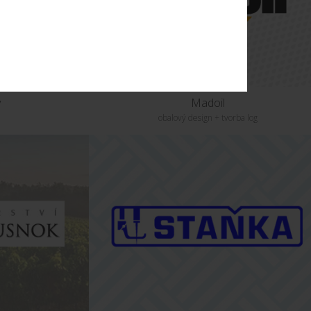
y
Madoil
obalový design + tvorba log
KT
UKÁZAT PROJEKT