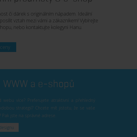
ost či dárek s originálním nápadem. Ideální
posílit vztah mezi vámi a zákazníkem! Vybírejte
hopu, nebo kontaktujte kolegyni Hanu.
 ceny
a WWW a e-shopů
 webu více? Preferujete atraktivní a přehledný
obou strategií? Chcete mít jistotu, že se vaše
í? Pak jste na správné adrese.
designu