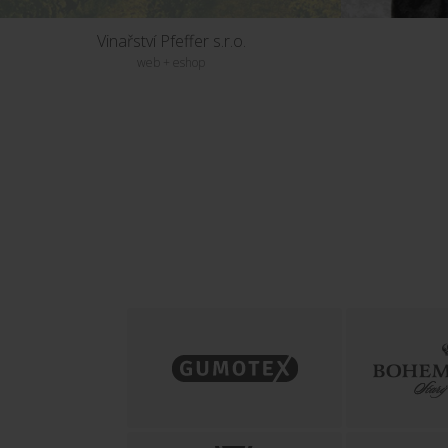
Vinařství Pfeffer s.r.o.
web + eshop
TRANSROLL - CZ, a.s.
web