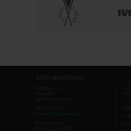
Sídlo společnosti
Ú
GRAWEB s.r.o.
Re
Nádražní 1
693 01 Hustopeče
O 
tel: 519 414 407
R
e-mail:
info@graweb.com
W
Pracovní doba:
Ko
Po - Čt: 7:30 - 16:00