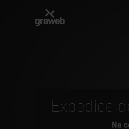
Expedice d
Na c