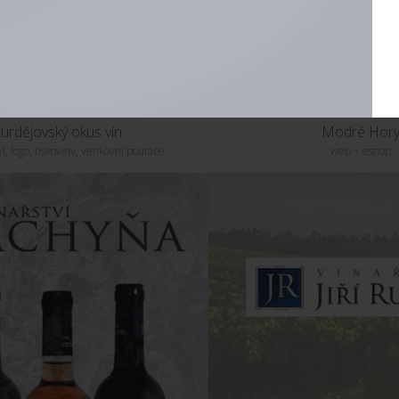
urdějovský okus vín
Modré Hor
yl, logo, tiskoviny, venkovní poutače
web + eshop
UKÁZAT PROJEKT
UKÁZAT PROJE