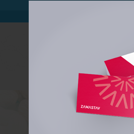
Referen
Už přes 12 let lovíme pro naše klienty t