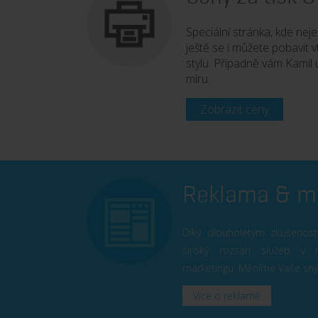
Speciální stránka, kde nej
ještě se i můžete pobavit
stylu. Případně vám Kamil 
míru.
Zobrazit ceny
Reklama & m
Díky dlouholetým zkušeno
široký rozsah služeb v 
marketingu. Měníme Vaše sny
Více o reklamě