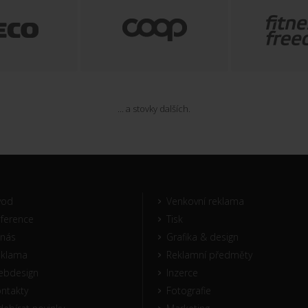
... a stovky dalších.
vod
Venkovní reklama
ference
Tisk
nás
Grafika & design
eklama
Reklamní předměty
ebdesign
Inzerce
ntakty
Fotografie