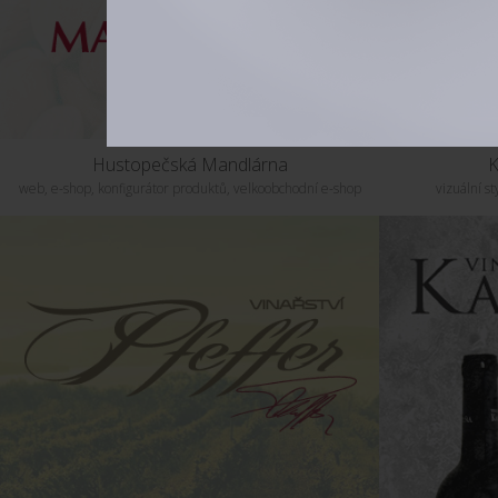
Hustopečská Mandlárna
K
web, e-shop, konfigurátor produktů, velkoobchodní e-shop
vizuální st