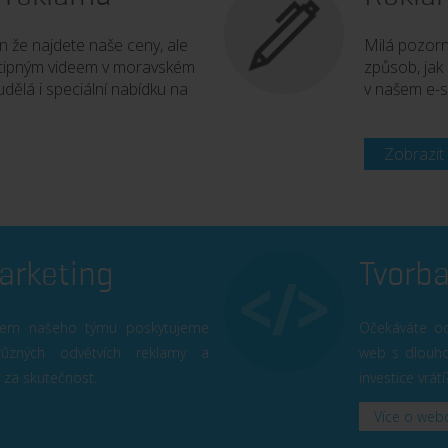
en že najdete naše ceny, ale
Milá pozorn
 vtipným videem v moravském
způsob, jak 
udělá i speciální nabídku na
v našem e-s
Zobrazit
arketing
Tvorb
stem našeho týmu poskytujeme
Očekáváte od
různých odvětvích reklamy a
web s dlouhod
 za skutečnost.
investice vrát
Více o web