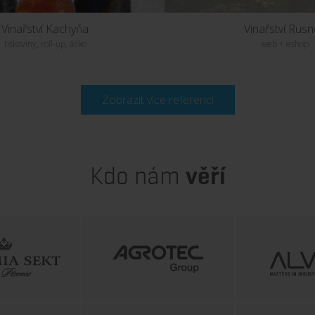
Vinařství Kachyňa
Vinařství Rus
tiskoviny, roll-up, áčko
web + eshop
Zobrazit více referencí
UKÁZAT PROJEKT
UKÁZAT PROJE
Kdo nám
věří
Obec Němčičky
web