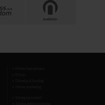
Firemní prezentace
Eshop
Domény & hosting
Online marketing
Etikety na kotouči
Záruka elektromobilita