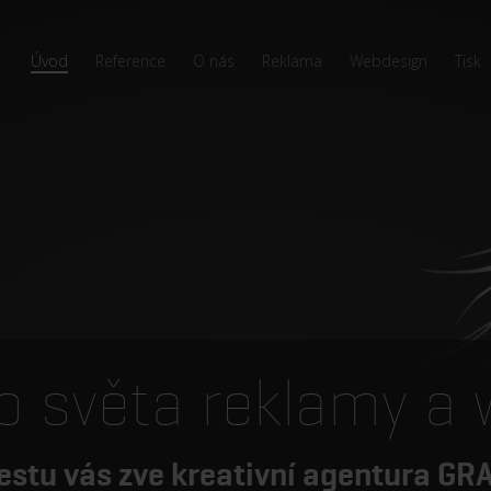
Úvod
Reference
O nás
Reklama
Webdesign
Tisk
o světa reklamy a
estu vás zve kreativní agentura G