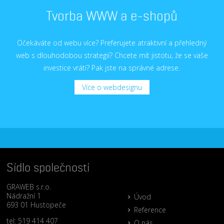
Tvorba WWW a e-shopů
Očekáváte od webu více? Preferujete atraktivní a přehledný
web s dlouhodobou strategií? Chcete mít jistotu, že se vaše
investice vrátí? Pak jste na správné adrese.
Více o webdesignu
Sídlo společnosti
GRAWEB s.r.o.
Nádražní 1
Úvod
693 01 Hustopeče
Reference
tel: 519 414 407
O nás