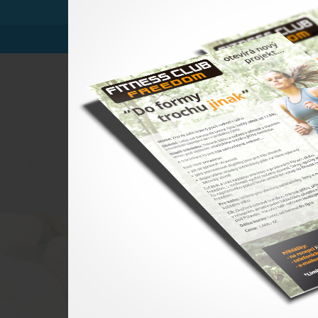
Referen
Už přes 12 let lovíme pro naše klienty t