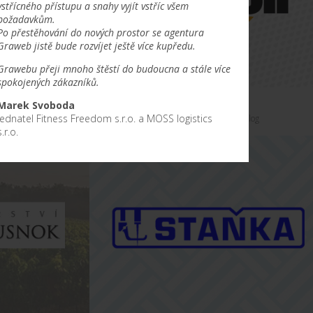
vstřícného přístupu a snahy vyjít vstříc všem
požadavkům.
Po přestěhování do nových prostor se agentura
Graweb jistě bude rozvíjet ještě více kupředu.
Grawebu přeji mnoho štěstí do budoucna a stále více
spokojených zákazníků.
y
Madoil
Marek Svoboda
Jednatel Fitness Freedom s.r.o. a MOSS logistics
obalový design + tvorba log
s.r.o.
KT
UKÁZAT PROJEKT