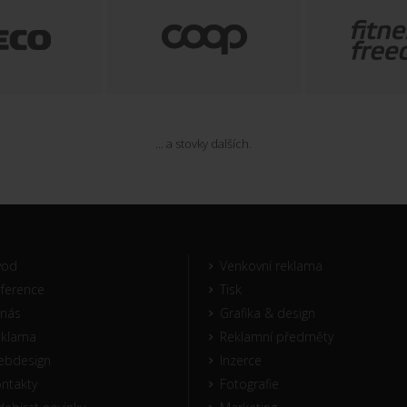
... a stovky dalších.
vod
Venkovní reklama
ference
Tisk
nás
Grafika & design
eklama
Reklamní předměty
ebdesign
Inzerce
ntakty
Fotografie