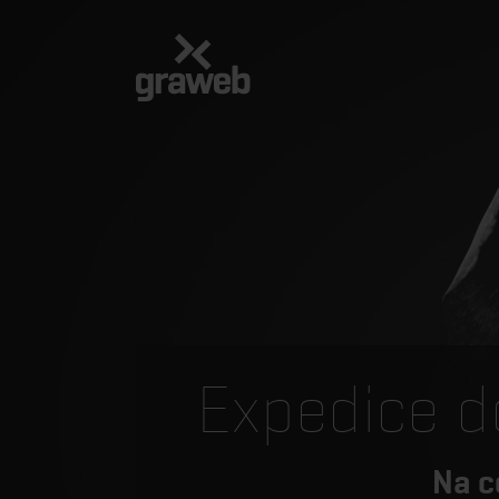
Expedice d
Na c