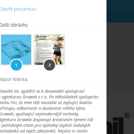
Otevřít prezentaci
Další obrázky
e trofeje
tegie. Projděte si galerii našich úlovků!
1
2
Názor klienta
Dovolte mi, vyjádřit se k dosavadní spoluprací
s agenturou Graweb s.r.o. Po několikaleté spolupráci
mohu říci, že mne těší neustále se zvyšující kvalita
přístupu, odbornosti a zkušenosti celého týmu
Graweb, využívající nejmodernější techniky.
Agentura Graweb disponuje kreativním týmem lidí
s potřebným citem pro výsledný úspěch zadaných
požadavků od svých zákazníků. Nejvíce si cením
KT
UKÁZAT PROJEKT