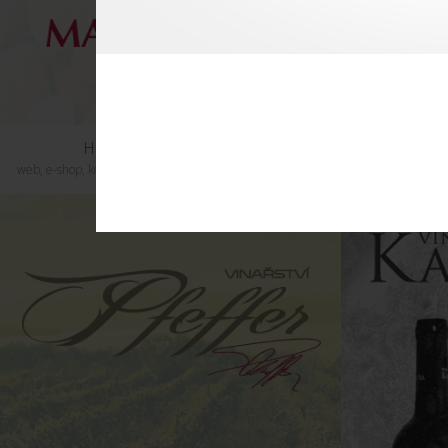
Hustopečská Mandlárna
K
web, e-shop, konfigurátor produktů, velkoobchodní e-shop
vizuální st