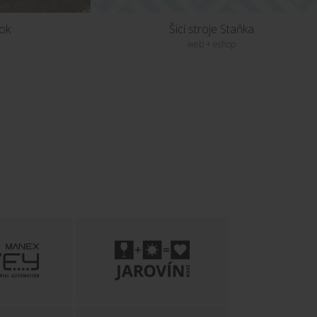
nok
Šicí stroje Staňka
web + eshop
KT