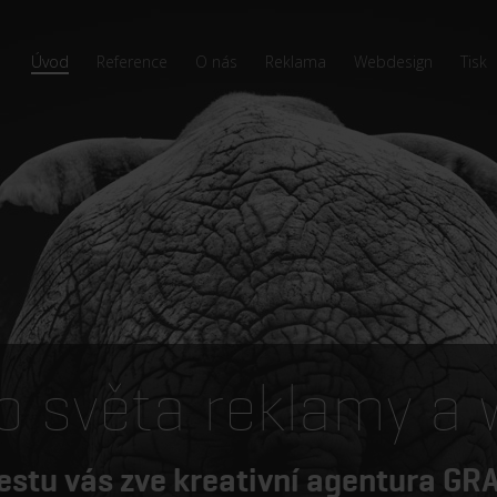
Úvod
Reference
O nás
Reklama
Webdesign
Tisk
o světa reklamy a
estu vás zve kreativní agentura G