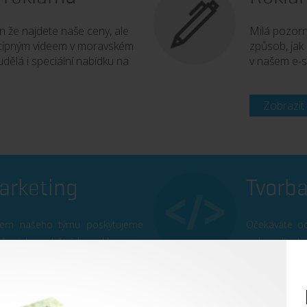
en že najdete naše ceny, ale
Milá pozorn
 vtipným videem v moravském
způsob, jak 
udělá i speciální nabídku na
v našem e-s
Zobrazit
arketing
Tvorb
stem našeho týmu poskytujeme
Očekáváte od
různých odvětvích reklamy a
web s dlouhod
 za skutečnost.
investice vrát
Více o web