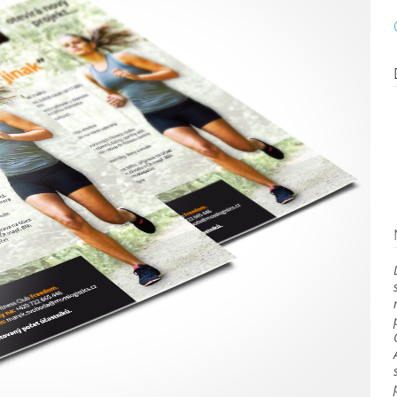
ce
aneb Prohlédněte si naš
y nejlepší nápady, nejčistší kompozice a nejúčinnější stra
UKÁZAT PROJEKT
UKÁZAT PROJE