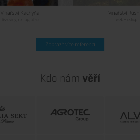
Vinařství Kachyňa
Vinařství Rus
tiskoviny, roll-up, áčko
web + eshop
Zobrazit více referencí
UKÁZAT PROJEKT
UKÁZAT PROJE
Kdo nám
věří
Obec Němčičky
web