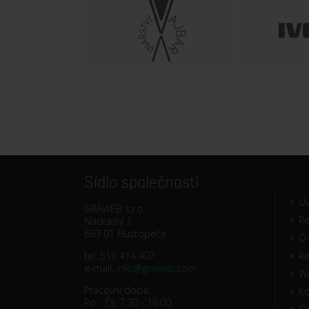
Sídlo společnosti
Ú
GRAWEB s.r.o.
Re
Nádražní 1
693 01 Hustopeče
O 
tel: 519 414 407
R
e-mail:
info@graweb.com
W
Pracovní doba:
Ko
Po - Čt: 7:30 - 16:00