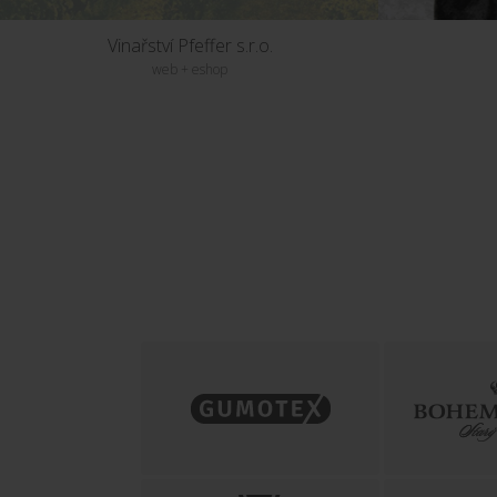
Vinařství Pfeffer s.r.o.
web + eshop
TRANSROLL - CZ, a.s.
web