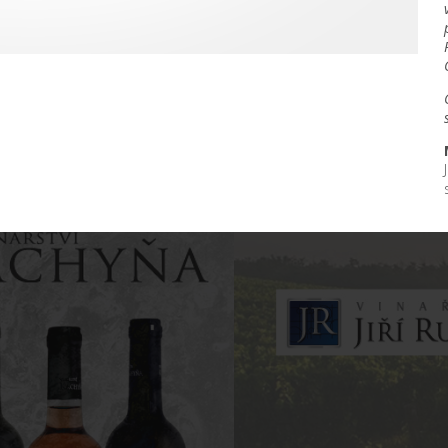
urdějovský okus vín
Modré Hor
yl, logo, tiskoviny, venkovní poutače
web + eshop
UKÁZAT PROJEKT
UKÁZAT PROJE