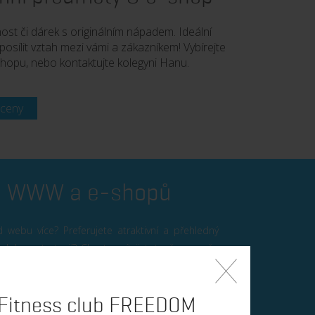
ost či dárek s originálním nápadem. Ideální
posílit vztah mezi vámi a zákazníkem! Vybírejte
hopu, nebo kontaktujte kolegyni Hanu.
 ceny
a WWW a e-shopů
 webu více? Preferujete atraktivní a přehledný
obou strategií? Chcete mít jistotu, že se vaše
í? Pak jste na správné adrese.
designu
Fitness club FREEDOM