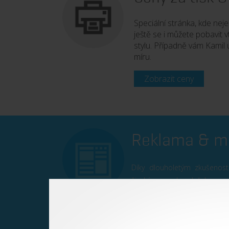
Speciální stránka, kde nej
ještě se i můžete pobavit
stylu. Případně vám Kamil 
míru.
Zobrazit ceny
Reklama & m
Díky dlouholetým zkušeno
široký rozsah služeb v 
marketingu. Měníme Vaše sny
Více o reklamě