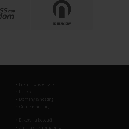
Firemní prezentace
Eshop
Domény & hosting
Online marketing
Etikety na kotouči
Záruka elektromobilita